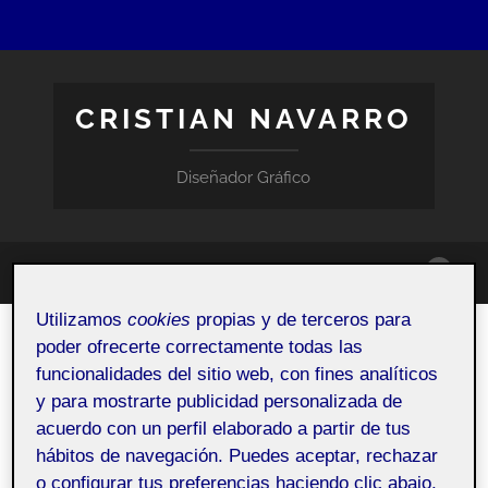
CRISTIAN NAVARRO
Diseñador Gráfico
Altern
Alternar
el
el
campo
Utilizamos
cookies
propias y de terceros para
menú
de
móvil
poder ofrecerte correctamente todas las
búsqu
Design Thinking IKEA
funcionalidades del sitio web, con fines analíticos
9 AGOSTO, 2020
y para mostrarte publicidad personalizada de
acuerdo con un perfil elaborado a partir de tus
hábitos de navegación. Puedes aceptar, rechazar
Pública
o configurar tus preferencias haciendo clic abajo,