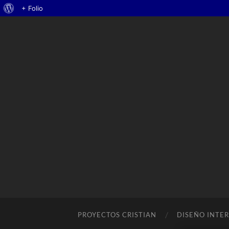
Acerca
+ Folio
de
WordPress
PROYECTOS CRISTIAN
DISEÑO INTE