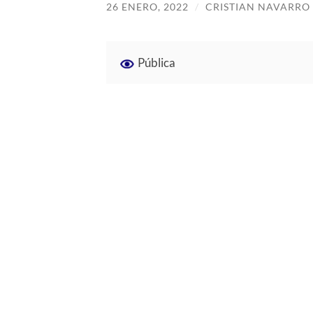
26 ENERO, 2022
/
CRISTIAN NAVARRO
Pública
Hola, aquí os adjunto el documento
«mundovan», en ella he creado la gu