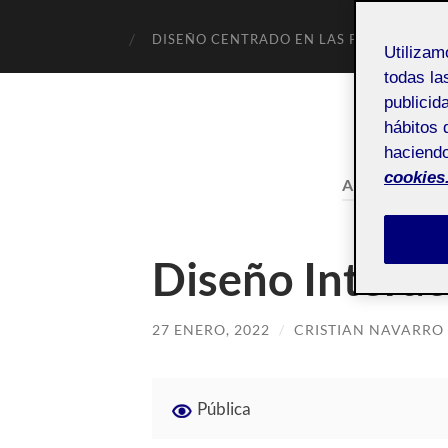
DISEÑO CENTRADO EN LAS PERSONAS
Utiliza
todas la
publicid
hábitos 
haciendo
cookies
AUTOR:
CRI
Diseño Interac
27 ENERO, 2022
/
CRISTIAN NAVARRO
Pública