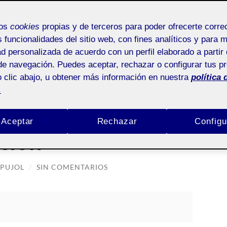
PROYECTO REDISEÑO MARCA YAMAHA
PEC 3.3. DESAR
mos
cookies
propias y de terceros para poder ofrecerte corr
s funcionalidades del sitio web, con fines analíticos y para 
ad personalizada de acuerdo con un perfil elaborado a partir 
de navegación. Puedes aceptar, rechazar o configurar tus p
 clic abajo, u obtener más información en nuestra
política 
.
STIAN NAVARRO PUJOL
Aceptar
Rechazar
Configu
ción
 PUJOL
/
SIN COMENTARIOS