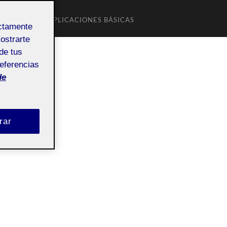
ROLLO DE LAS APLICACIONES BÁSICAS
ectamente
mostrarte
de tus
referencias
de
rar