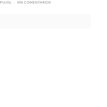
 PUJOL
/
SIN COMENTARIOS
 definitivo del rediseño de la página web
ía de estilo.